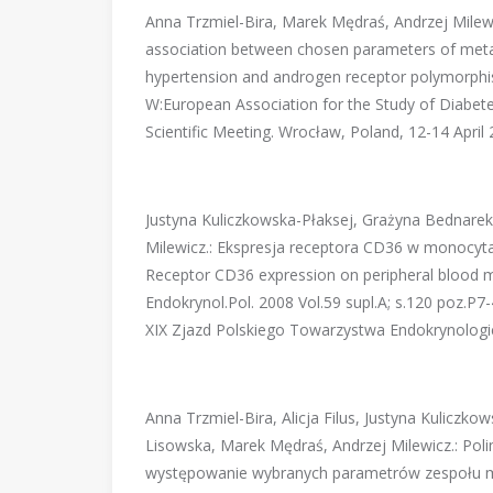
Anna Trzmiel-Bira, Marek Mędraś, Andrzej Milewic
association between chosen parameters of metab
hypertension and androgen receptor polymorphi
W:European Association for the Study of Diabet
Scientific Meeting. Wrocław, Poland, 12-14 April 
Justyna Kuliczkowska-Płaksej, Grażyna Bednarek-
Milewicz.: Ekspresja receptora CD36 w monocyta
Receptor CD36 expression on peripheral blood m
Endokrynol.Pol. 2008 Vol.59 supl.A; s.120 poz.P7-
XIX Zjazd Polskiego Towarzystwa Endokrynologi
Anna Trzmiel-Bira, Alicja Filus, Justyna Kuliczk
Lisowska, Marek Mędraś, Andrzej Milewicz.: P
występowanie wybranych parametrów zespołu me