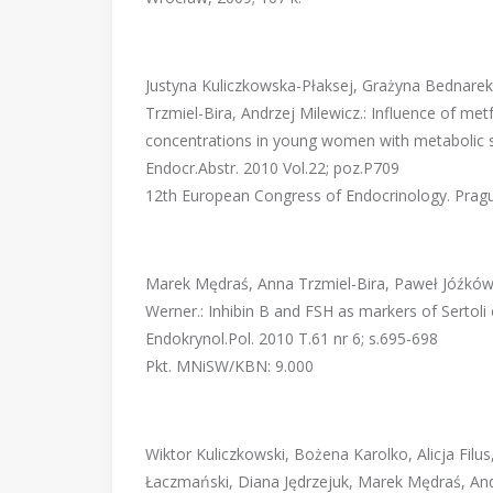
Justyna Kuliczkowska-Płaksej, Grażyna Bednarek
Trzmiel-Bira, Andrzej Milewicz.: Influence of m
concentrations in young women with metabolic
Endocr.Abstr. 2010 Vol.22; poz.P709
12th European Congress of Endocrinology. Prague
Marek Mędraś, Anna Trzmiel-Bira, Paweł Jóźków,
Werner.: Inhibin B and FSH as markers of Sertoli
Endokrynol.Pol. 2010 T.61 nr 6; s.695-698
Pkt. MNiSW/KBN: 9.000
Wiktor Kuliczkowski, Bożena Karolko, Alicja Filu
Łaczmański, Diana Jędrzejuk, Marek Mędraś, An