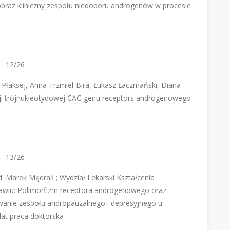
raz kliniczny zespołu niedoboru androgenów w procesie
12/26
a-Płaksej, Anna Trzmiel-Bira, Łukasz Łaczmański, Diana
ji trójnukleotydowej CAG genu receptors androgenowego
13/26
d. Marek Mędraś ; Wydział Lekarski Kształcenia
wiu: Polimorfizm receptora androgenowego oraz
anie zespołu andropauzalnego i depresyjnego u
lat praca doktorska