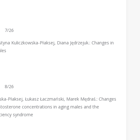
7/26
ustyna Kuliczkowska-Płaksej, Diana Jędrzejuk.: Changes in
ales
8/26
kowska-Płaksej, Łukasz Łaczmański, Marek Mędraś.: Changes
 testosterone concentrations in aging males and the
iciency syndrome