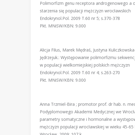
Polimorfizm genu receptora androgenowego a ob
starzenia się populacji mężczyzn wrocławskich
Endokrynol.Pol. 2009 T.60 nr 5; s.370-378
Pkt. MNiSW/KBN: 9.000
Alicja Filus, Marek Mędraś, Justyna Kuliczkowsk
Jędrzejuk.: Występowanie polimorfizmu sekwenc
w populacji wielkomiejskiej polskich mężczyzn
Endokrynol.Pol. 2009 T.60 nr 4; s.263-270
Pkt. MNiSW/KBN: 9.000
Anna Trzmiel-Bira ; promotor prof. dr hab. n. me
Podyplomowego Akademii Medycznej we Wrocła
parametry somatyczne i hormonalne a występow
mężczyzn populacji wrocławskiej w wieku 45-65 
Wrocław, 2009; 107 k.