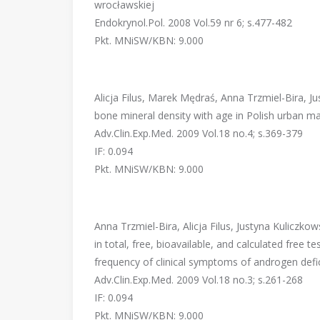
wrocławskiej
Endokrynol.Pol. 2008 Vol.59 nr 6; s.477-482
Pkt. MNiSW/KBN: 9.000
Alicja Filus, Marek Mędraś, Anna Trzmiel-Bira, J
bone mineral density with age in Polish urban m
Adv.Clin.Exp.Med. 2009 Vol.18 no.4; s.369-379
IF: 0.094
Pkt. MNiSW/KBN: 9.000
Anna Trzmiel-Bira, Alicja Filus, Justyna Kulicz
in total, free, bioavailable, and calculated free
frequency of clinical symptoms of androgen def
Adv.Clin.Exp.Med. 2009 Vol.18 no.3; s.261-268
IF: 0.094
Pkt. MNiSW/KBN: 9.000