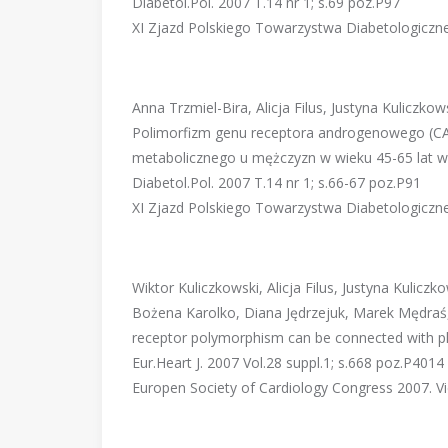
Diabetol.Pol. 2007 T.14 nr 1; s.69 poz.P97
XI Zjazd Polskiego Towarzystwa Diabetologiczne
Anna Trzmiel-Bira, Alicja Filus, Justyna Kuliczko
Polimorfizm genu receptora androgenowego (C
metabolicznego u mężczyzn w wieku 45-65 lat w 
Diabetol.Pol. 2007 T.14 nr 1; s.66-67 poz.P91
XI Zjazd Polskiego Towarzystwa Diabetologiczne
Wiktor Kuliczkowski, Alicja Filus, Justyna Kulic
Bożena Karolko, Diana Jędrzejuk, Marek Mędraś
receptor polymorphism can be connected with pla
Eur.Heart J. 2007 Vol.28 suppl.1; s.668 poz.P4014
Europen Society of Cardiology Congress 2007. V