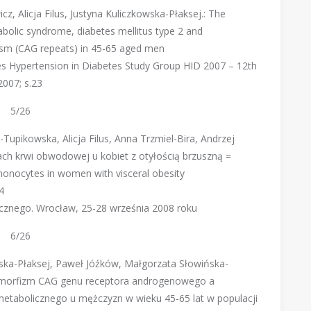
z, Alicja Filus, Justyna Kuliczkowska-Płaksej.: The
olic syndrome, diabetes mellitus type 2 and
sm (CAG repeats) in 45-65 aged men
es Hypertension in Diabetes Study Group HID 2007 – 12th
2007; s.23
5/26
Tupikowska, Alicja Filus, Anna Trzmiel-Bira, Andrzej
ch krwi obwodowej u kobiet z otyłością brzuszną =
onocytes in women with visceral obesity
4
cznego. Wrocław, 25-28 września 2008 roku
6/26
owska-Płaksej, Paweł Jóźków, Małgorzata Słowińska-
olimorfizm CAG genu receptora androgenowego a
tabolicznego u mężczyzn w wieku 45-65 lat w populacji