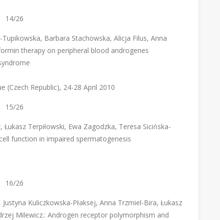
14/26
-Tupikowska, Barbara Stachowska, Alicja Filus, Anna
etformin therapy on peripheral blood androgenes
 syndrome
 (Czech Republic), 24-28 April 2010
15/26
 Łukasz Terpiłowski, Ewa Zagodzka, Teresa Sicińska-
 cell function in impaired spermatogenesis
16/26
s, Justyna Kuliczkowska-Płaksej, Anna Trzmiel-Bira, Łukasz
drzej Milewicz.: Androgen receptor polymorphism and